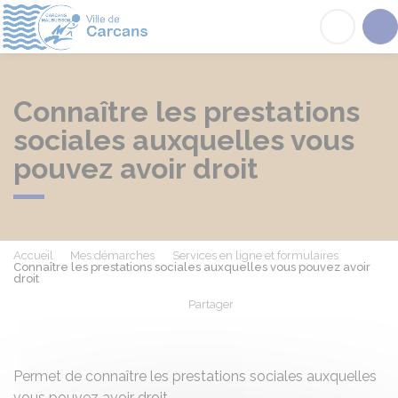
Carcans
Acc
Connaître les prestations
sociales auxquelles vous
pouvez avoir droit
Accueil
Mes démarches
Services en ligne et formulaires
Connaître les prestations sociales auxquelles vous pouvez avoir
droit
Partager
Partager sur Facebook
Partager sur X - Twit
Partager sur
Par
Permet de connaître les prestations sociales auxquelles
vous pouvez avoir droit