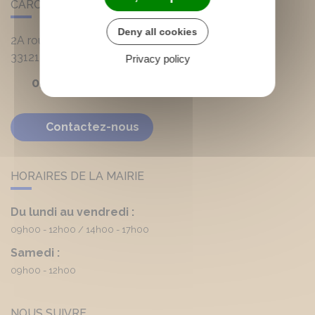
CARCANS
Deny all cookies
2A route d'Hourtin
33121
Carcans
Privacy policy
05 56 03 90 20
Contactez-nous
HORAIRES DE LA MAIRIE
Du lundi au vendredi :
09h00 - 12h00
14h00 - 17h00
Samedi :
09h00 - 12h00
NOUS SUIVRE