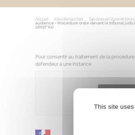
Accueil
Mes démarches
Services en ligne et formu
audience - Procédure orale devant le tribunal judici
16037*01)
Pour consentir au traitement de la procédur
défendeur à une instance
Télécharger
This site uses
Ministè