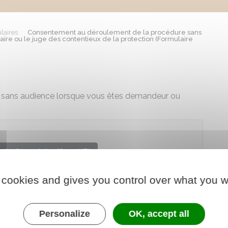
laires
Consentement au déroulement de la procédure sans
aire ou le juge des contentieux de la protection (Formulaire
e sans audience lorsque vous êtes demandeur ou
 le formulaire (85.4 KB)
 cookies and gives you control over what you w
re chargé de la justice
Personalize
OK, accept all