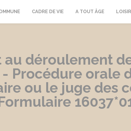
COMMUNE
CADRE DE VIE
A TOUT ÂGE
LOISI
au déroulement de
- Procédure orale d
iaire ou le juge des 
(Formulaire 16037*0