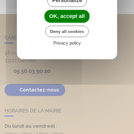
Personalize
OK, accept all
Deny all cookies
CARCANS
Privacy policy
2A route d'Hourtin
33121
Carcans
05 56 03 90 20
Contactez-nous
HORAIRES DE LA MAIRIE
Du lundi au vendredi :
09h00 - 12h00
14h00 - 17h00