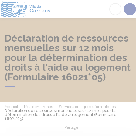
Carcans
Acc
Déclaration de ressources
mensuelles sur 12 mois
pour la détermination des
droits à l'aide au logement
(Formulaire 16021*05)
Accueil
Mes démarches
Services en ligne et formulaires
Déclaration de ressources mensuelles sur 12 mois pour la
détermination des droits à l'aide au logement (Formulaire
16021*05)
Partager
Partager sur Facebook
Partager sur X - Twit
Partager sur
Par