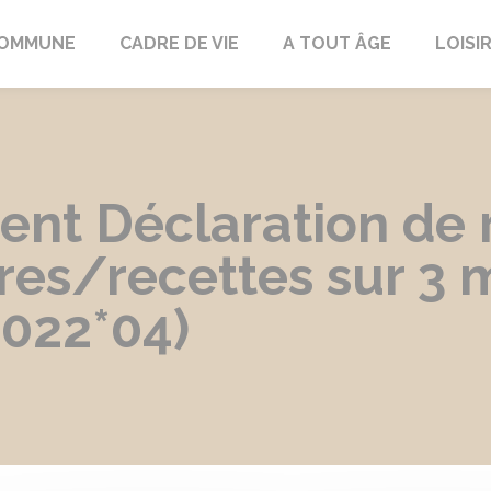
COMMUNE
CADRE DE VIE
A TOUT ÂGE
LOISI
ent Déclaration de 
ires/recettes sur 3 
6022*04)