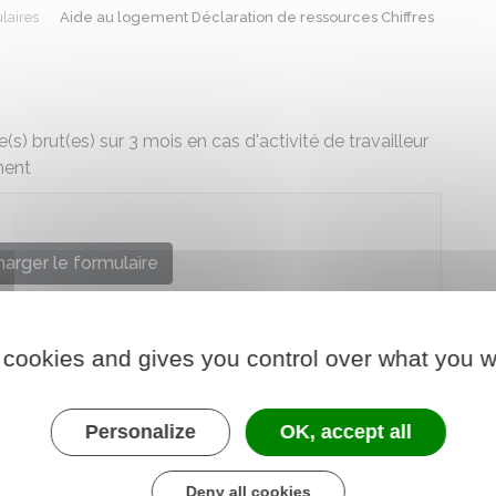
laires
Aide au logement Déclaration de ressources Chiffres
e(s) brut(es) sur 3 mois en cas d'activité de travailleur
ment
arger le formulaire
tions familiales, Caisse centrale de la MSA
 cookies and gives you control over what you w
Personalize
OK, accept all
Deny all cookies