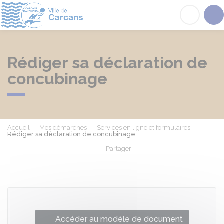
Carcans
Acc
Rédiger sa déclaration de
concubinage
Accueil
Mes démarches
Services en ligne et formulaires
Rédiger sa déclaration de concubinage
Partager
Partager sur Facebook
Partager sur X - Twit
Partager sur
Par
Accéder au modèle de document