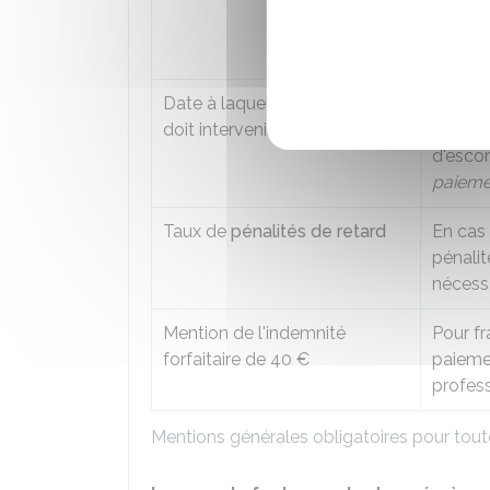
ou de l
opérati
facture
Date à laquelle le règlement
Il faut
doit intervenir
en cas
d'escom
paiemen
Taux de
pénalités de retard
En cas
pénalit
nécessa
Mention de l'indemnité
Pour fr
forfaitaire de
40 €
paiemen
profes
Mentions générales obligatoires pour tout