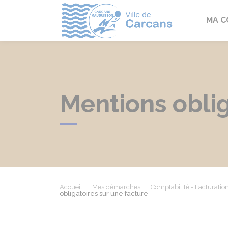
Carcans
MA 
Mentions oblig
Accueil
Mes démarches
Comptabilité - Facturatio
obligatoires sur une facture