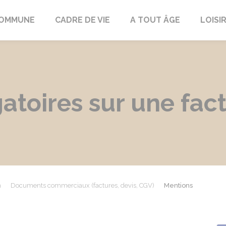
COMMUNE
CADRE DE VIE
A TOUT ÂGE
LOISI
atoires sur une fac
n
Documents commerciaux (factures, devis, CGV)
Mentions