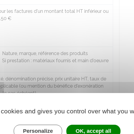
ur les factures d'un montant total
HT
inférieur ou
150 €
Nature, marque, référence des produits
Si prestation : matériaux fournis et main d'oeuvre
é, dénomination précise, prix unitaire HT, taux de
plicable (ou mention du bénéfice d'exonération
 le cas échéant)
r la majoration éventuelle de prix (frais de
 cookies and gives you control over what you w
ort ou d'emballage par exemple)
 ristourne, ou remise acquise à la date de la vente
Personalize
OK, accept all