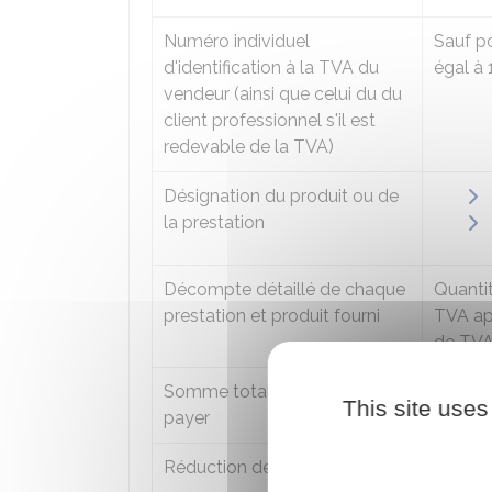
Numéro individuel
Sauf po
d'identification à la
TVA
du
égal à
vendeur (ainsi que celui du du
client professionnel s'il est
redevable de la TVA)
Désignation du produit ou de
la prestation
Décompte détaillé de chaque
Quantit
prestation et produit fourni
TVA ap
de TVA,
Somme totale
HT
et
TTC
à
Précise
This site uses
payer
transp
Réduction de prix
Rabais,