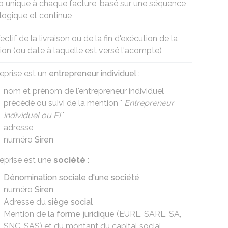
 unique à chaque facture, basé sur une séquence
logique et continue
fectif de la livraison ou de la fin d'exécution de la
ion (ou date à laquelle est versé l'acompte)
treprise est un
entrepreneur individuel
:
nom et prénom de l'entrepreneur individuel
précédé ou suivi de la mention "
Entrepreneur
individuel ou EI
"
adresse
numéro
Siren
treprise est une
société
:
Dénomination sociale d'une société
numéro
Siren
Adresse du
siège social
Mention de la
forme juridique
(EURL, SARL, SA,
SNC, SAS) et du montant du capital social