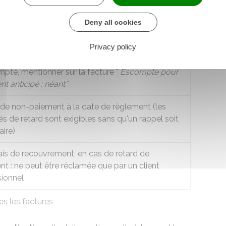
a prestation de service et directement liée à cette
on, à l'exclusion des escomptes non prévus sur la
Deny all cookies
Privacy policy
 également mentionner les conditions d'
escompte
 de paiement anticipé. En cas d'absence
pte, mentionner sur la facture "
Escompte pour
t anticipé : néant
"
 de non-paiement à la date de règlement (les
és de retard sont exigibles sans qu'un rappel soit
ire)
ais de recouvrement, en cas de retard de
t : ne peut être réclamée que par un client
sionnel
es les factures