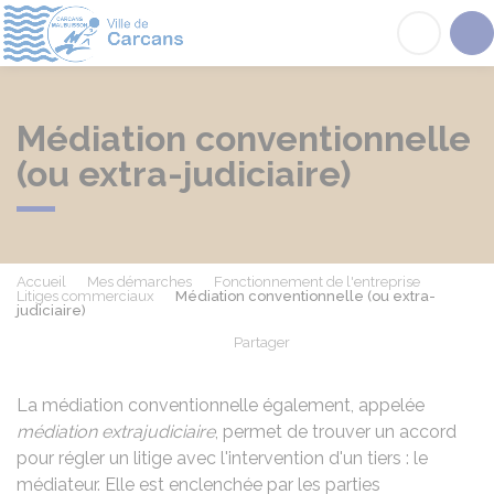
Carcans
Acc
Médiation conventionnelle
(ou extra-judiciaire)
Accueil
Mes démarches
Fonctionnement de l'entreprise
Litiges commerciaux
Médiation conventionnelle (ou extra-
judiciaire)
Partager
Partager sur Facebook
Partager sur X - Twit
Partager sur
Par
La médiation conventionnelle également, appelée
médiation extrajudiciaire
, permet de trouver un accord
pour régler un litige avec l'intervention d'un tiers : le
médiateur. Elle est enclenchée par les parties