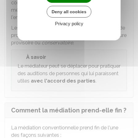
communiquées à des personnes extérieures à la
médiation, par exemple à certains salariés de
Deny all cookies
l'entreprise.
Privacy policy
Les parties peuvent toujours demander au juge de
prononcer une
mesure d'instruction
ou une mesure
provisoire ou
conservatoire
.
À savoir
Le médiateur peut se déplacer pour pratiquer
des auditions de personnes qui lui paraissent
utiles
avec l'accord des parties
.
Comment la médiation prend-elle fin ?
La médiation conventionnelle prend fin de l'une
des façons suivantes :