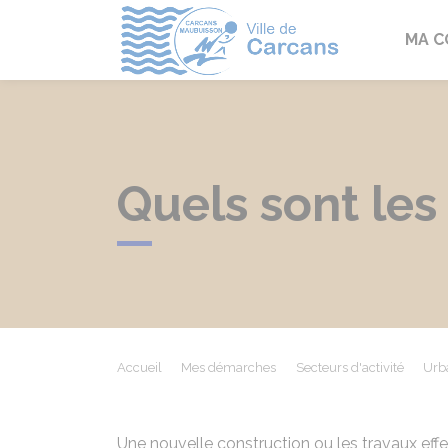
Carcans
MA 
Quels sont les
Accueil
Mes démarches
Secteurs d'activité
Urb
Une nouvelle construction ou les travaux effe