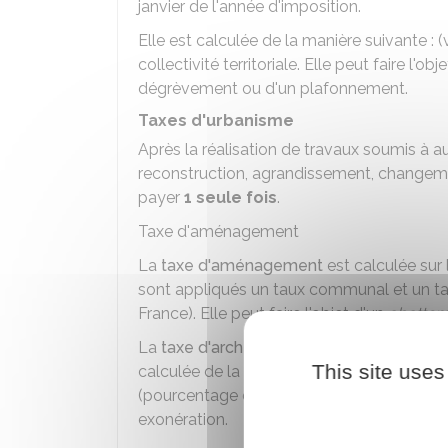
janvier de l'année d'imposition.
Elle est calculée de la manière suivante : (
collectivité territoriale. Elle peut faire l'o
dégrèvement ou d'un plafonnement.
Taxes d'urbanisme
Après la réalisation de travaux soumis à a
reconstruction, agrandissement, changemen
payer
1 seule fois
.
Taxe d'aménagement
La
taxe d'aménagement
est calculée sur 
sont appliqués un taux communal et un tau
France). Elle peut faire l'objet d'un
abattem
La
taxe d'archéologie préventive
est due 
This site uses
calculée de la manière suivante : surface t
(pourcentage de la valeur forfaitaire de l'e
exonération.