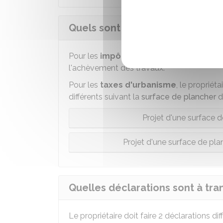
Quels sont les délais pour décla
Pour les
impôts locaux
, la déclaration es
l'achèvement des travaux.
Pour les
taxes d'urbanisme
, le propriét
différents suivant la
surface de plancher
d
Projet d'une surface d
Projet d'une surface de pl
Quelles déclarations sont à tra
Le propriétaire doit faire 2 déclarations di