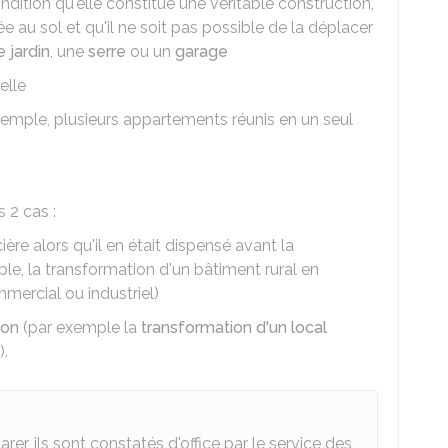
ndition qu'elle constitue une véritable construction,
xée au sol et qu'il ne soit pas possible de la déplacer
e jardin
, une
serre
ou un
garage
elle
emple, plusieurs appartements réunis en un seul
 2 cas :
ère alors qu'il en était dispensé avant la
le, la transformation d'un bâtiment rural en
mercial ou industriel)
ion
(par exemple la
transformation d'un local
).
er, ils sont constatés d'office par le service des