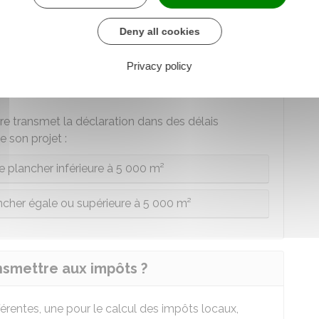
Deny all cookies
rer les travaux aux impôts ?
Privacy policy
t à faire dans les
90 jours calendaires
à partir de
aire transmet la déclaration dans des délais
e son projet :
e plancher inférieure à 5 000 m²
ancher égale ou supérieure à 5 000 m²
nsmettre aux impôts ?
fférentes, une pour le calcul des impôts locaux,