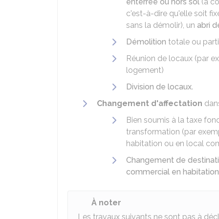
enterrée ou hors sol
(à co
c'est-à-dire qu'elle soit fi
sans la démolir), un
abri d
Démolition
totale ou parti
Réunion de locaux (par ex
logement)
Division de locaux
.
Changement d'affectation
dans
Bien soumis à la taxe fonci
transformation (par exemp
habitation ou en local com
Changement de destinat
commercial en habitation
À noter
Les travaux suivants ne sont pas à déclar