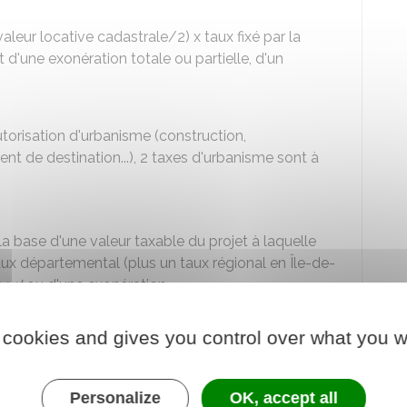
valeur locative cadastrale/2) x taux fixé par la
bjet d'une exonération totale ou partielle, d'un
utorisation d'urbanisme (construction,
t de destination...), 2 taxes d'urbanisme sont à
la base d'une valeur taxable du projet à laquelle
x départemental (plus un taux régional en Île-de-
ent
ou d'une exonération.
lors de travaux affectant le sous-sol. Elle est
 cookies and gives you control over what you w
axable x valeur forfaitaire au m² x taux
nsemble immobilier). Elle peut faire l'objet d'une
Personalize
OK, accept all