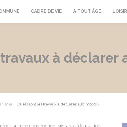
COMMUNE
CADRE DE VIE
A TOUT ÂGE
LOISI
 travaux à déclarer 
anisme
Quels sont les travaux à déclarer aux impôts ?
ctués sur une construction existante (démolition,