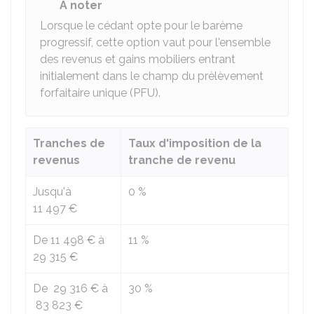
À noter
Lorsque le cédant opte pour le barème
progressif, cette option vaut pour l'ensemble
des revenus et gains mobiliers entrant
initialement dans le champ du prèlèvement
forfaitaire unique (PFU).
Tranches de
Taux d'imposition de la
revenus
tranche de revenu
Jusqu'à
0 %
11 497 €
De
11 498 €
à
11 %
29 315 €
De
29 316 €
à
30 %
83 823 €