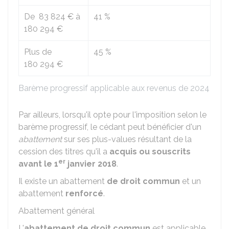
De
83 824 €
à
41 %
180 294 €
Plus de
45 %
180 294 €
Barème progressif applicable aux revenus de 2024
Par ailleurs, lorsqu'il opte pour l'imposition selon le
barème progressif, le cédant peut bénéficier d'un
abattement
sur ses plus-values résultant de la
cession des titres qu'il a
acquis ou souscrits
er
avant le 1
janvier 2018
.
Il existe un abattement
de droit commun
et un
abattement
renforcé
.
Abattement général
L'
abattement de droit commun
est applicable