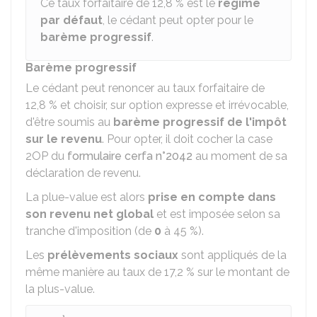
Ce taux forfaitaire de
12,8 %
est le
régime
par défaut
, le cédant peut opter pour le
barème progressif
.
Barème progressif
Le cédant peut renoncer au taux forfaitaire de
12,8 %
et choisir, sur option expresse et irrévocable,
d'être soumis au
barème progressif de l'impôt
sur le revenu
. Pour opter, il doit cocher la case
2OP du
formulaire cerfa n°2042
au moment de sa
déclaration de revenu.
La plue-value est alors
prise en compte dans
son revenu net global
et est imposée selon sa
tranche d'imposition (de
0
à
45 %
).
Les
prélèvements sociaux
sont appliqués de la
même manière au taux de
17,2 %
sur le montant de
la plus-value.