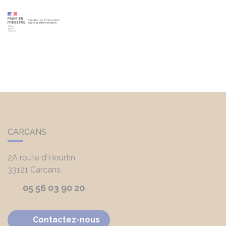
CARCANS
2A route d'Hourtin
33121
Carcans
05 56 03 90 20
Contactez-nous