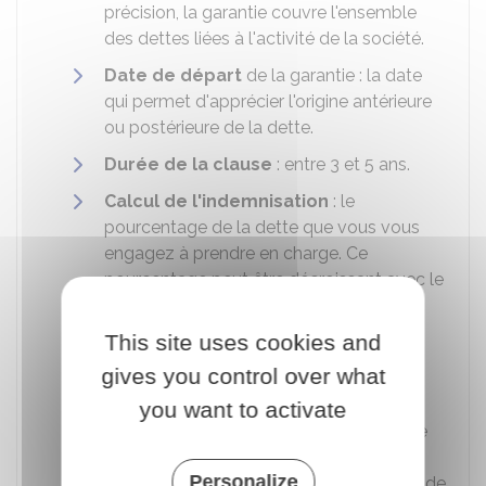
précision, la garantie couvre l'ensemble
des dettes liées à l'activité de la société.
Date de départ
de la garantie : la date
qui permet d'apprécier l'origine antérieure
ou postérieure de la dette.
Durée de la clause
: entre 3 et 5 ans.
Calcul de l'indemnisation
: le
pourcentage de la dette que vous vous
engagez à prendre en charge. Ce
pourcentage peut être décroissant avec le
temps.
This site uses cookies and
Montant plancher
de la garantie : le
montant à partir duquel la garantie peut
gives you control over what
être activée.
you want to activate
Montant plafond
de l'indemnisation : le
montant maximum à hauteur duquel le
Personalize
cédant est engagé. Il ne sera pas obligé de