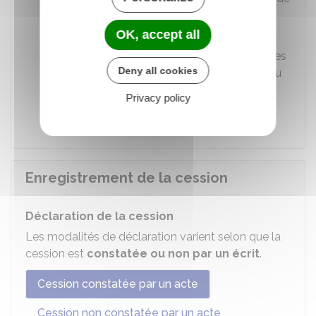
payer au-delà.
OK, accept all
Modalités de mise en œuvre
: des
informations supplémentaires nécessaires
Deny all cookies
pour appliquer la garantie (justification du
passif, modalités d'envoi de la demande
Privacy policy
d'indemnisation, etc.).
Enregistrement de la cession
Déclaration de la cession
Les modalités de déclaration varient selon que la
cession est
constatée ou non par un écrit
.
Cession constatée par un acte
Cession non constatée par un acte