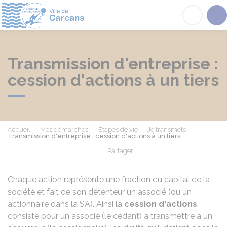
Carcans
Acc
Transmission d'entreprise :
cession d'actions à un tiers
Accueil
Mes démarches
Étapes de vie
Je transmets
Transmission d'entreprise : cession d'actions à un tiers
Partager
Partager sur Facebook
Partager sur X - Twit
Partager sur
Par
Chaque action représente une fraction du capital de la
société et fait de son détenteur un associé (ou un
actionnaire dans la SA). Ainsi la
cession d'actions
consiste pour un associé (le cédant) à transmettre à un