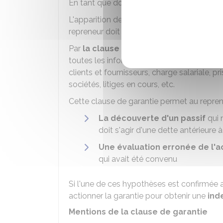
En tant que donateur, vous cédez vos droit
L'apparition de dettes inconnues au momen
repreneur doit éviter pour assurer la pérenn
Par
la clause de garantie d'actif-passi
toutes les informations fournies au reprene
clients et fournisseurs, charge salariale, p
sociétés, litiges en cours, etc.
Cette clause de garantie permet au repren
La découverte d'un passif
qui 
doit s'agir d'une dette antérieure 
Une évaluation erronée de l'ac
qui avait été convenu
Si l'une de ces hypothèses est confirmée a
actionner la garantie pour obtenir une
ind
Mentions de la clause de garantie