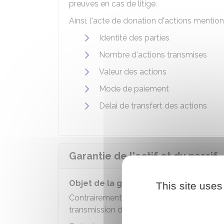
preuves en cas de litige.
Ainsi, l'acte de donation d'actions mentio
Identité des parties
Nombre d'actions transmises
Valeur des actions
Mode de paiement
Délai de transfert des actions
Garantie de l'actif et du passif
Objet de la garantie
This site uses
Contrairement à la vente du seul fonds de
transmission de l'actif,
mais aussi du pas