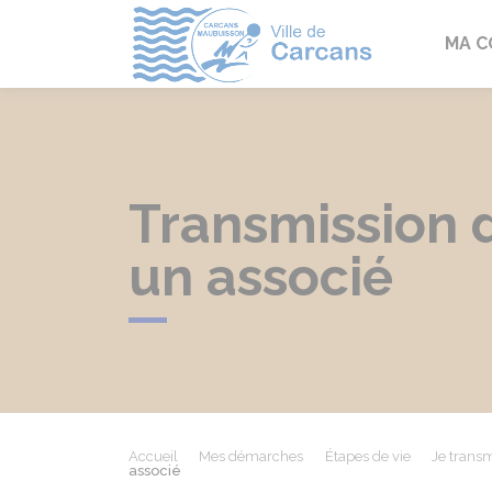
Carcans
MA 
Transmission d
un associé
Accueil
Mes démarches
Étapes de vie
Je trans
associé