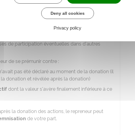
s et vos devoirs.
t de la donation est un risque majeur que le
Deny all cookies
ité de l'entreprise.
Privacy policy
f
, vous vous engagez à garantir l'exactitude de
ur : activité de l'entreprise, comptes sociaux,
rises de participation éventuelles dans d'autres
eur de se prémunir contre :
n'avait pas été déclaré au moment de la donation (il
à la donation et révélée après la donation)
tif
dont la valeur s'avère finalement inférieure à ce
près la donation des actions, le repreneur peut
emnisation
de votre part.