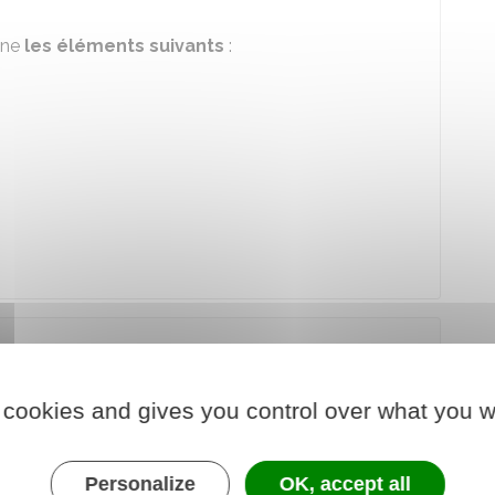
nne
les éléments suivants
:
 cookies and gives you control over what you w
 commerce, la donation d'actions implique la
sif
(les dettes) de l'entreprise.
Personalize
OK, accept all