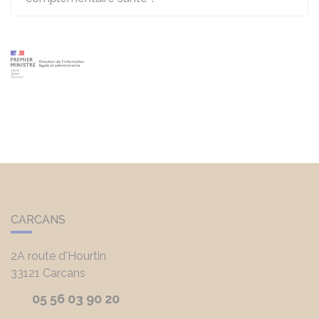
CARCANS
2A route d'Hourtin
33121
Carcans
05 56 03 90 20