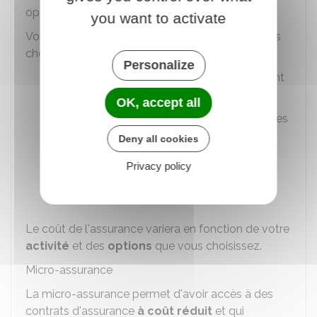
optiques et de l'hospitalisation.
you want to activate
Vous pourrez bénéficier selon le régime que vous
choisissez
des avantages suivants
:
Personalize
Remboursement en cas de dépassement
d'honoraires
OK, accept all
Prise en charge de certains soins dentaires
et des traitement d'orthodontie de vos
Deny all cookies
enfants
Privacy policy
Remboursement des verres de lunettes
intégral ou non
Le coût de l'assurance variera en fonction de votre
activité
et des
options
que vous choisissez.
Micro-assurance
La micro-assurance permet d'avoir accès à des
contrats d'assurance
à coût réduit
et qui