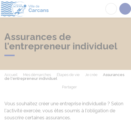
Carcans
Acc
Assurances de
l'entrepreneur individuel
Accueil
Mes démarches
Étapes de vie
Je crée
Assurances
de l'entrepreneur individuel
Partager
Partager sur Facebook
Partager sur X - Twit
Partager sur
Par
Vous souhaitez créer une entreprise individuelle ? Selon
l'activité exercée, vous êtes soumis à l'obligation de
souscrire certaines assurances.