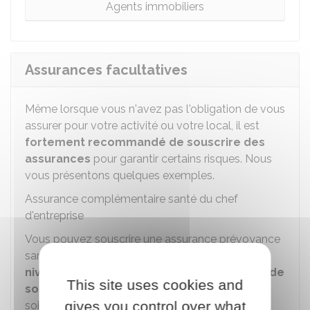
Agents immobiliers
Assurances facultatives
Même lorsque vous n'avez pas l'obligation de vous
assurer pour votre activité ou votre local, il est
fortement recommandé de souscrire des
assurances
pour garantir certains risques. Nous
vous présentons quelques exemples.
Assurance complémentaire santé du chef
d'entreprise
Vous pouvez souscrire une assurance prévoyance
santé qui vous permet de sélectionner
des
niveaux de remboursements sur les types de
This site uses cookies and
soins que vous choisissez
. Il pourra s'agir des
gives you control over what
soins de médecine, des équipement dentaires et