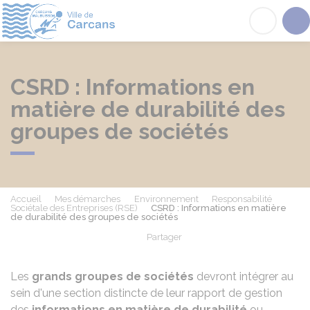
Carcans
Acc
CSRD : Informations en
matière de durabilité des
groupes de sociétés
Accueil
Mes démarches
Environnement
Responsabilité
Sociétale des Entreprises (RSE)
CSRD : Informations en matière
de durabilité des groupes de sociétés
Partager
Partager sur Facebook
Partager sur X - Twit
Partager sur
Par
Les
grands groupes de sociétés
devront intégrer au
sein d'une section distincte de leur rapport de gestion
des
informations en matière de durabilité
ou