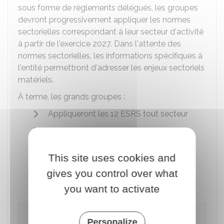
sous forme de règlements délégués, les groupes
devront progressivement appliquer les normes
sectorielles correspondant à leur secteur d'activité
à partir de l'exercice 2027. Dans l'attente des
normes sectorielles, les informations spécifiques à
l'entité permettront d'adresser les enjeux sectoriels
matériels.
À terme, les grands groupes :
Appliqueront les 12 ESRS tout secteur
Appliqueront les normes sectorielles
applicables en fonction de leur secteur
d'activité
This site uses cookies and
Compléteront leur reporting par des
gives you control over what
informations spécifiques pertinentes.
you want to activate
À savoir
Personalize