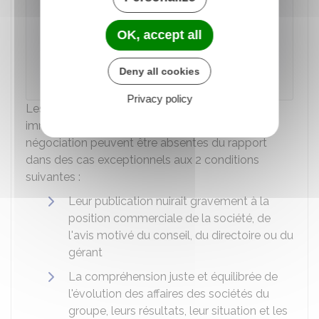
La section dédiée aux informations en
matière de durabilité doit contenir une
OK, accept all
description du processus
mis en œuvre
afin de déterminer les informations qui y sont
Deny all cookies
incluses.
Privacy policy
Les informations portant sur des évolutions
imminentes ou des affaires en cours de
négociation peuvent être absentes du rapport
dans des cas exceptionnels aux 2 conditions
suivantes :
Leur publication nuirait gravement à la
position commerciale de la société, de
l'avis motivé du conseil, du directoire ou du
gérant
La compréhension juste et équilibrée de
l'évolution des affaires des sociétés du
groupe, leurs résultats, leur situation et les