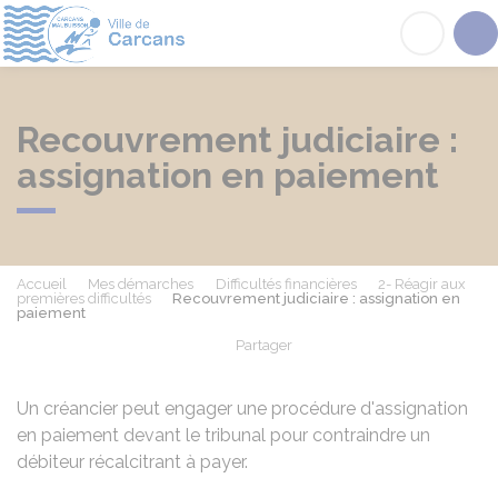
Carcans
Acc
Recouvrement judiciaire :
assignation en paiement
Accueil
Mes démarches
Difficultés financières
2- Réagir aux
premières difficultés
Recouvrement judiciaire : assignation en
paiement
Partager
Partager sur Facebook
Partager sur X - Twit
Partager sur
Par
Un créancier peut engager une procédure d'assignation
en paiement devant le tribunal pour contraindre un
débiteur récalcitrant à payer.