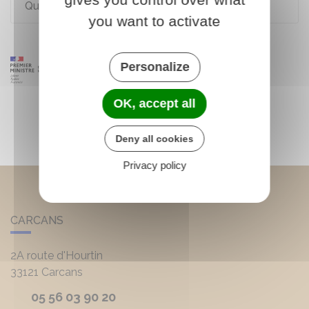
Qu'est-ce qu'un entretien professionnel ?
you want to activate
Personalize
OK, accept all
Deny all cookies
Privacy policy
CARCANS
2A route d'Hourtin
33121
Carcans
05 56 03 90 20