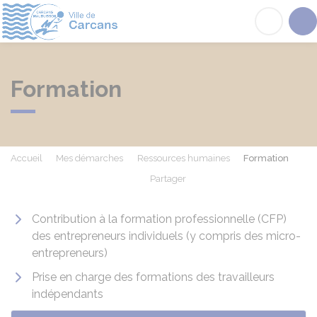
Carcans
Acc
Formation
Accueil
Mes démarches
Ressources humaines
Formation
Partager
Partager sur Facebook
Partager sur X - Twit
Partager sur
Par
Contribution à la formation professionnelle (CFP)
des entrepreneurs individuels (y compris des micro-
entrepreneurs)
Prise en charge des formations des travailleurs
indépendants