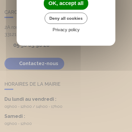
OK, accept all
CARCANS
Deny all cookies
2A route d'Hourtin
Privacy policy
33121
Carcans
05 56 03 90 20
Contactez-nous
HORAIRES DE LA MAIRIE
Du lundi au vendredi :
09h00 - 12h00
14h00 - 17h00
Samedi :
09h00 - 12h00