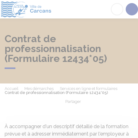
Carcans
Acc
Contrat de
professionnalisation
(Formulaire 12434*05)
Accueil
Mes démarches
Services en ligne et formulaires
Contrat de professionnalisation (Formulaire 12434*05)
Partager
Partager sur Facebook
Partager sur X - Twit
Partager sur
Par
À accompagner d'un descriptif détaillé de la formation
prévue et à adresser immédiatement par l'employeur à