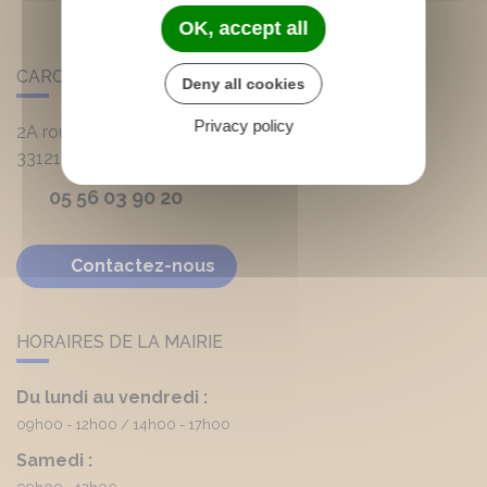
OK, accept all
CARCANS
Deny all cookies
Privacy policy
2A route d'Hourtin
33121
Carcans
05 56 03 90 20
Contactez-nous
HORAIRES DE LA MAIRIE
Du lundi au vendredi :
09h00 - 12h00
14h00 - 17h00
Samedi :