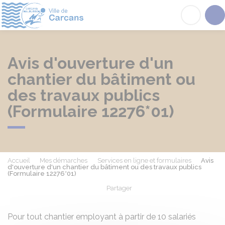
Carcans
Acc
Avis d'ouverture d'un
chantier du bâtiment ou
des travaux publics
(Formulaire 12276*01)
Accueil
Mes démarches
Services en ligne et formulaires
Avis
d'ouverture d'un chantier du bâtiment ou des travaux publics
(Formulaire 12276*01)
Partager
Partager sur Facebook
Partager sur X - Twit
Partager sur
Par
Pour tout chantier employant à partir de 10 salariés