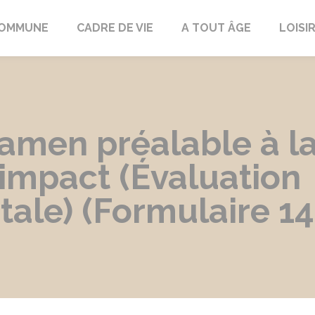
COMMUNE
CADRE DE VIE
A TOUT ÂGE
LOISI
men préalable à la 
'impact (Évaluation
ale) (Formulaire 14