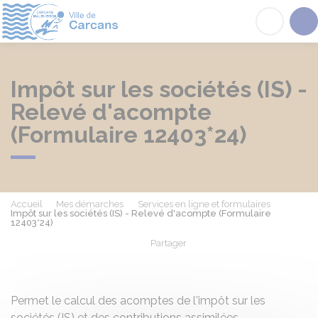
Carcans
Acc
Impôt sur les sociétés (IS) -
Relevé d'acompte
(Formulaire 12403*24)
Accueil
Mes démarches
Services en ligne et formulaires
Impôt sur les sociétés (IS) - Relevé d'acompte (Formulaire
12403*24)
Partager
Partager sur Facebook
Partager sur X - Twit
Partager sur
Par
Permet le calcul des acomptes de l'impôt sur les
sociétés (IS) et des contributions assimilées.