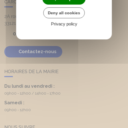
CARCANS
Deny all cookies
2A route d'Hourtin
33121
Carcans
Privacy policy
05 56 03 90 20
Contactez-nous
HORAIRES DE LA MAIRIE
Du lundi au vendredi :
09h00 - 12h00
14h00 - 17h00
Samedi :
09h00 - 12h00
NOUS SUIVRE