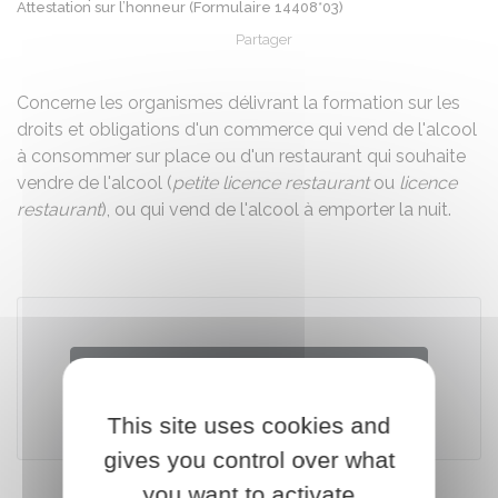
Attestation sur l’honneur (Formulaire 14408*03)
Partager
Partager sur Facebook
Partager sur X - Twit
Partager sur
Par
Concerne les organismes délivrant la formation sur les
droits et obligations d'un commerce qui vend de l'alcool
à consommer sur place ou d'un restaurant qui souhaite
vendre de l'alcool (
petite licence restaurant
ou
licence
restaurant
), ou qui vend de l'alcool à emporter la nuit.
Télécharger le formulaire (176.3 KB)
This site uses cookies and
Ministère chargé de l'intérieur
gives you control over what
you want to activate