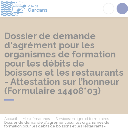
Carcans
Acc
Dossier de demande
d'agrément pour les
organismes de formation
pour les débits de
boissons et les restaurants
- Attestation sur l’honneur
(Formulaire 14408*03)
Accueil
Mes démarches
Services en ligne et formulaires
Dossier de demande d'agrément pour les organismes de
formation pour les débits de boissons et les restaurants -