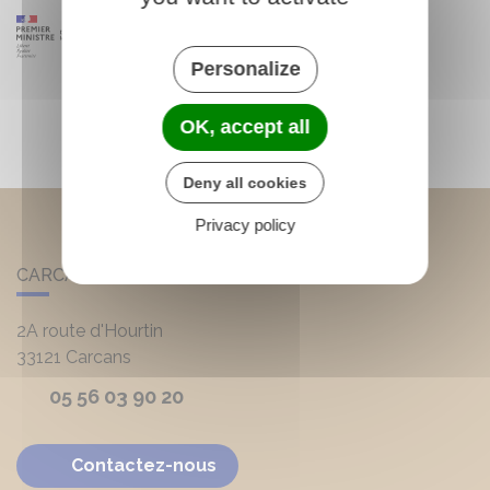
Personalize
OK, accept all
Deny all cookies
Privacy policy
CARCANS
2A route d'Hourtin
33121
Carcans
05 56 03 90 20
Contactez-nous