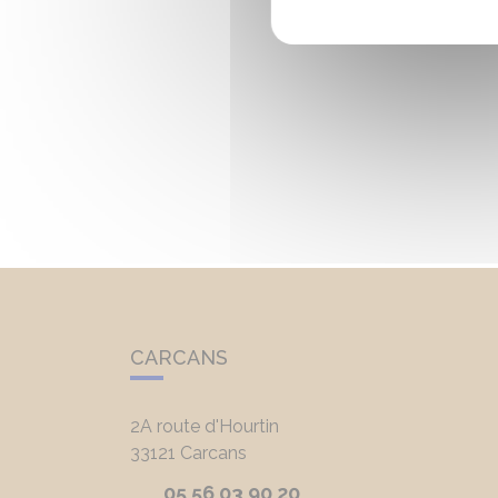
CARCANS
2A route d'Hourtin
33121
Carcans
05 56 03 90 20