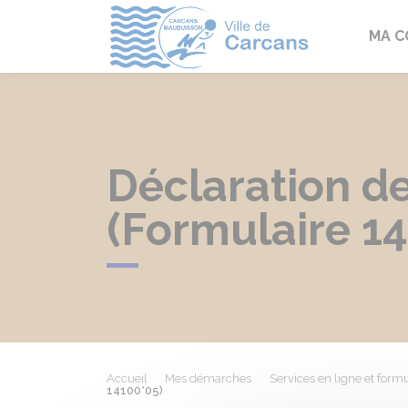
Carcans
MA 
Déclaration de 
(Formulaire 1
Accueil
Mes démarches
Services en ligne et formu
14100*05)