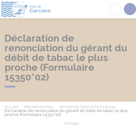
Carcans
Acc
Déclaration de
renonciation du gérant du
débit de tabac le plus
proche (Formulaire
15350*02)
Accueil
Mes démarches
Services en ligne et formulaires
Déclaration de renonciation du gérant du débit de tabac le plus
proche (Formulaire 15350*02)
Partager
Partager sur Facebook
Partager sur X - Twit
Partager sur
Par