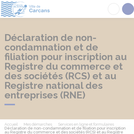
Carcans
Acc
Déclaration de non-
condamnation et de
filiation pour inscription au
Registre du commerce et
des sociétés (RCS) et au
Registre national des
entreprises (RNE)
Accueil
Mes démarches
Services en ligne et formulaires
Déclaration de non-condamnation et de filiation pour inscription
au Registre du commerce et des sociétés (RCS) et au Registre