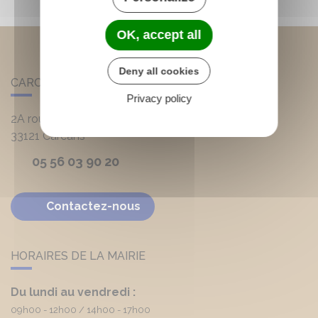
OK, accept all
Deny all cookies
CARCANS
Privacy policy
2A route d'Hourtin
33121
Carcans
05 56 03 90 20
Contactez-nous
HORAIRES DE LA MAIRIE
Du lundi au vendredi :
09h00 - 12h00
14h00 - 17h00