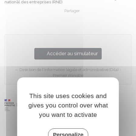
national des entreprises (RNE)
Partager
Partager sur Facebook
Partager sur X - Twit
Partager sur
Par
Accéder au simulateur
Direction de l'information légale et administrative (Dila) -
Premier ministre
This site uses cookies and
gives you control over what
you want to activate
Personalize