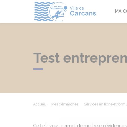
Carcans
MA 
Test entrepren
Accueil
Mes démarches
Services en ligne et formu
Ce test vous permet de mettre en évidence