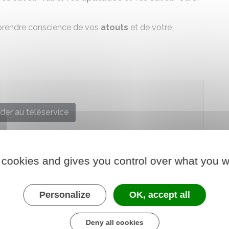
 prendre conscience de vos
atouts
et de votre
der au téléservice
CCI France
 cookies and gives you control over what you w
Personalize
OK, accept all
Deny all cookies