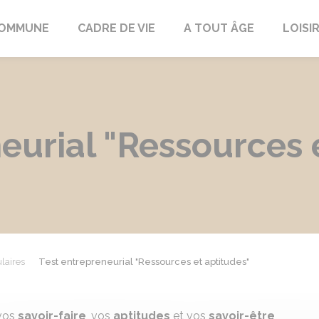
COMMUNE
CADRE DE VIE
A TOUT ÂGE
LOISI
eurial "Ressources 
laires
Test entrepreneurial "Ressources et aptitudes"
 vos
savoir-faire
, vos
aptitudes
et vos
savoir-être