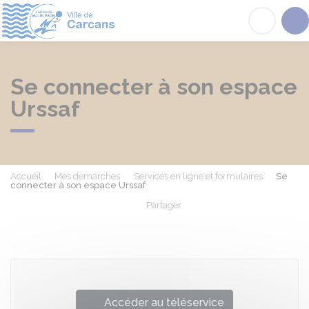
Carcans
Acc
Se connecter à son espace
Urssaf
Accueil
Mes démarches
Services en ligne et formulaires
Se
connecter à son espace Urssaf
Partager
Partager sur Facebook
Partager sur X - Twit
Partager sur
Par
Accéder au téléservice