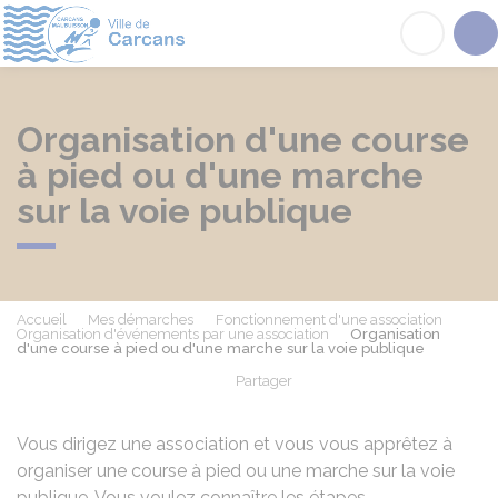
Carcans
Acc
Organisation d'une course
à pied ou d'une marche
sur la voie publique
Accueil
Mes démarches
Fonctionnement d'une association
Organisation d'événements par une association
Organisation
d'une course à pied ou d'une marche sur la voie publique
Partager
Partager sur Facebook
Partager sur X - Twit
Partager sur
Par
Vous dirigez une association et vous vous apprêtez à
organiser une course à pied ou une marche sur la voie
publique. Vous voulez connaître les étapes