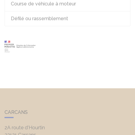
Course de véhicule à moteur
Défilé ou rassemblement
CARCANS
2A route d'Hourtin
33121
Carcans