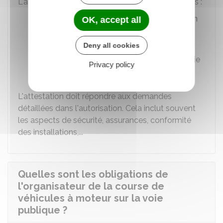
L'attestation peut être remise de plusieurs façons :
en ligne via la
plateforme de déclaration
OK, accept all
et demande d'autorisation de
manifestation,
Deny all cookies
par mail ou par courrier à l'adresse fournie
Privacy policy
dans la notification d'autorisation.
L'attestation doit répondre aux demandes
détaillées dans l'autorisation. Cela inclut souvent
les aspects de sécurité, assurances, conformité
des installations,...
Quelles sont les obligations de
l'organisateur de la course de
véhicules à moteur sur la voie
publique ?