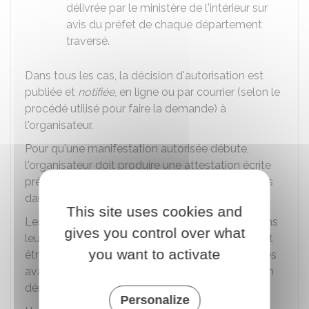
délivrée par le ministère de l'intérieur sur
avis du préfet de chaque département
traversé.
Dans tous les cas, la décision d'autorisation est
publiée et
notifiée
, en ligne ou par courrier (selon le
procédé utilisé pour faire la demande) à
l'organisateur.
Pour qu'une manifestation autorisée débute,
l'organisateur doit produire une attestation écrite
précisant que toutes les demandes mentionnées
dans l'autorisation sont respectées.
This site uses cookies and
Les préfectures et mairies précisent souvent dans
gives you control over what
leur autorisation à quel moment l'attestation doit
you want to activate
être fournie (exemple : dans un délai de 48 heures
avant l'événement, ou immédiatement avant son
démarrage).
Personalize