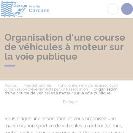
Carcans
Acc
Organisation d'une course
de véhicules à moteur sur
la voie publique
Accueil
Mes démarches
Fonctionnement d'une association
Organisation d'événements par une association
Organisation
d'une course de véhicules à moteur sur la voie publique
Partager
Partager sur Facebook
Partager sur X - Twit
Partager sur
Par
Vous dirigez une association et vous organisez une
manifestation sportive de véhicules à moteur (voiture,
moto, karting...) sur la voie publique. Vous voulez savoir,