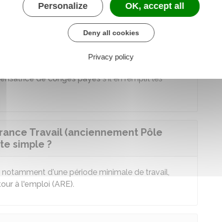
Personalize
OK, accept all
Deny all cookies
ité de congés payés s'il est licencié
Privacy policy
ensatrice de congés payés
s'il en remplit les
 France Travail (anciennement Pôle
ute simple ?
, notamment d'une période minimale de travail,
etour à l'emploi (ARE)
.