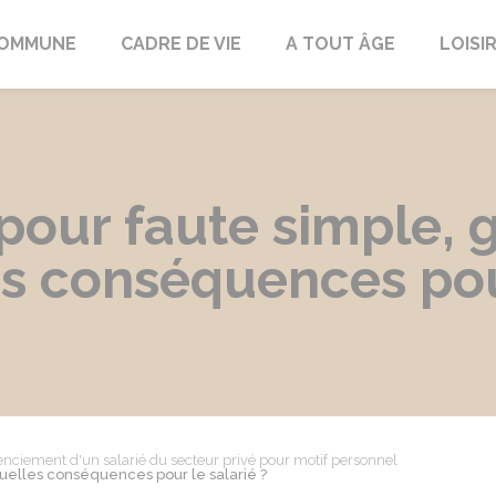
COMMUNE
CADRE DE VIE
A TOUT ÂGE
LOISI
pour faute simple, 
es conséquences pour
enciement d'un salarié du secteur privé pour motif personnel
quelles conséquences pour le salarié ?