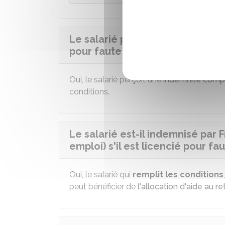
Le salarié perçoit-il une indemn
pour faute simple ?
Oui, le salarié perçoit une
indemnité comp
conditions.
Le salarié est-il indemnisé par
emploi) s'il est licencié pour fa
Oui, le salarié qui
remplit les conditions
peut bénéficier de
l'allocation d'aide au r