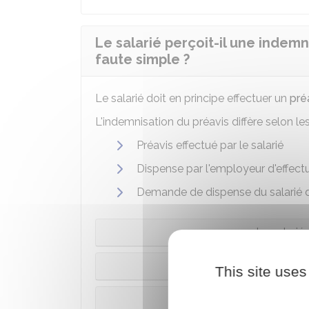
Le salarié perçoit-il une indemni
faute simple ?
Le salarié doit en principe effectuer un
pré
L'indemnisation du préavis diffère selon les
Préavis effectué par le salarié
Dispense par l'employeur d'effectu
Demande de dispense du salarié d'
Le salarié
Le salarié est dispe
This site uses
Le salarié demande à l'emp