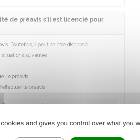
té de préavis s'il est licencié pour
avis
. Toutefois, il peut en être dispensé.
 situations suivantes :
er le préavis
effectuer le préavis
 effectue son préavis
nsé de préavis par l'employeur
 cookies and gives you control over what you w
loyeur à ne pas effectuer son préavis