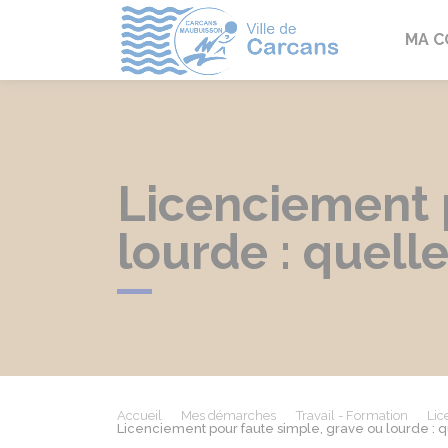
Carcans
MA 
Licenciement 
lourde : quell
Accueil
Mes démarches
Travail - Formation
Lic
Licenciement pour faute simple, grave ou lourde : 