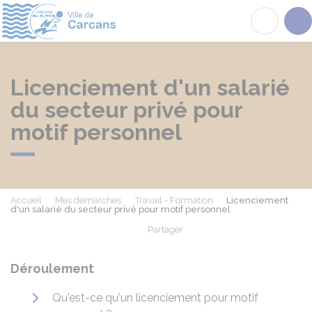
Carcans
Acc
Licenciement d'un salarié
du secteur privé pour
motif personnel
Accueil
Mes démarches
Travail - Formation
Licenciement
d'un salarié du secteur privé pour motif personnel
Partager
Partager sur Facebook
Partager sur X - Twit
Partager sur
Par
Déroulement
Qu'est-ce qu'un licenciement pour motif