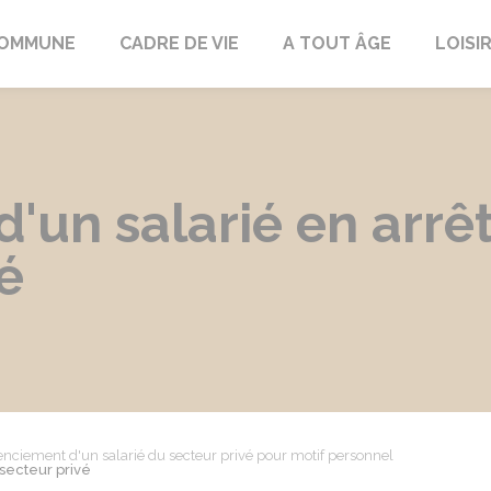
COMMUNE
CADRE DE VIE
A TOUT ÂGE
LOISI
'un salarié en arrê
é
enciement d'un salarié du secteur privé pour motif personnel
secteur privé