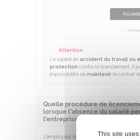
Accéder
Minist
Attention
Le salarié en
accident du travail ou 
protection
contre le licenciement. Il 
impossibilité de
maintenir
le contrat de
Quelle procédure de licencieme
lorsque l'absence du salarié p
l'entreprise ?
This site uses
L'employeur doit
respecter
la procédur