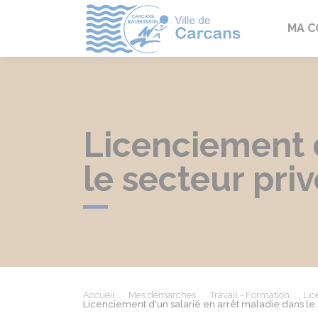
Carcans
MA 
Licenciement d
le secteur priv
Accueil
Mes démarches
Travail - Formation
Lic
Licenciement d'un salarié en arrêt maladie dans le 