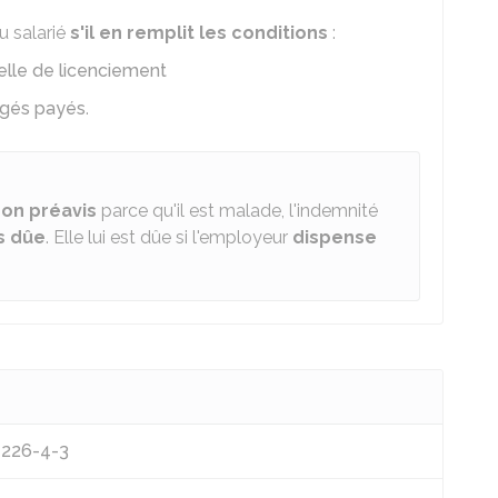
u salarié
s'il en remplit les conditions
:
elle de licenciement
ngés payés
.
son préavis
parce qu'il est malade, l'indemnité
s dûe
. Elle lui est dûe si l'employeur
dispense
L1226-4-3