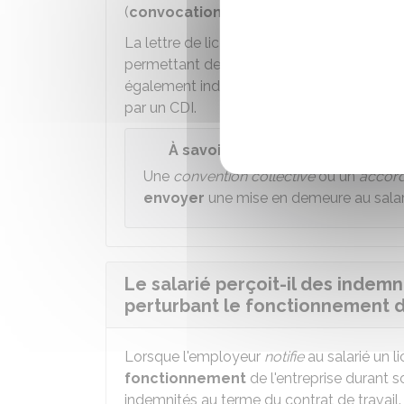
(
convocation
,
entretien
préalable et
no
La lettre de licenciement doit être
argum
permettant de
justifier de la perturba
également indiquer et établir la
nécessit
par un
CDI
.
À savoir
Une
convention collective
ou un
accord
envoyer
une mise en demeure au salarié
Le salarié perçoit-il des indemn
perturbant le fonctionnement de
Lorsque l'employeur
notifie
au salarié un 
fonctionnement
de l'entreprise durant so
indemnités au terme du contrat de travail.