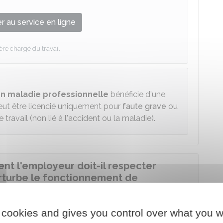
 au service en ligne
ère chargé du travail
en maladie professionnelle
bénéficie d'une
peut être licencié uniquement pour
faute grave
ou
 travail (non lié à l'accident ou la maladie).
nt l'employeur doit-il respecter
erturbe le fonctionnement de
 cookies and gives you control over what you w
e de
licenciement pour motif personnel