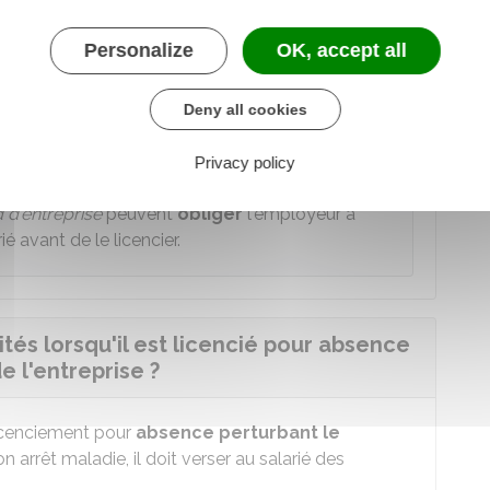
tification
du licenciement).
Personalize
OK, accept all
entée
. L'employeur doit préciser les éléments
tion du fonctionnement de l'entreprise
. Il doit
é de remplacer définitivement
le salarié
absent
Deny all cookies
Privacy policy
 d'entreprise
peuvent
obliger
l'employeur à
 avant de le licencier.
ités lorsqu'il est licencié pour absence
 l'entreprise ?
licenciement pour
absence perturbant le
n arrêt maladie, il doit verser au salarié des