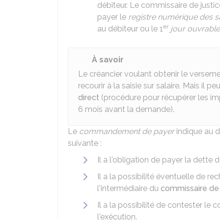
débiteur. Le commissaire de justi
payer le
registre numérique des s
er
au débiteur ou le 1
jour ouvrable
À savoir
Le créancier voulant obtenir le versem
recourir à la saisie sur salaire. Mais il
direct
(procédure pour récupérer les im
6 mois avant la demande).
Le
commandement de payer
indique au d
suivante :
Il a l'obligation de payer la dette 
Il a la possibilité éventuelle de r
l'intermédiaire du
commissaire de 
Il a la possibilité de contester 
l'exécution.