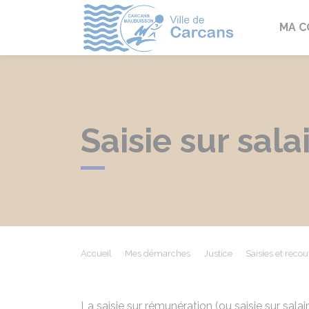
Carcans
MA 
Saisie sur sala
Accueil
Mes démarches
Justice
Saisies et rec
La saisie sur rémunération (ou saisie sur salair