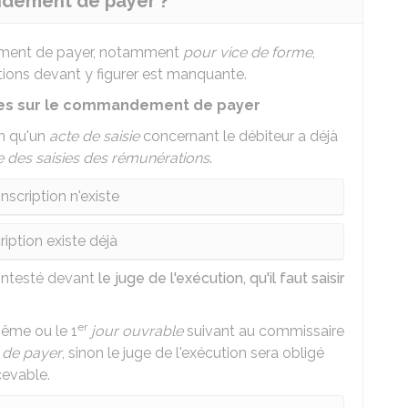
dement de payer ?
dement de payer, notamment
pour vice de forme
,
tions devant y figurer est manquante.
ires sur le commandement de payer
on qu'un
acte de saisie
concernant le débiteur a déjà
e des saisies des rémunérations
.
nscription n'existe
ription existe déjà
ontesté devant
le juge de l'exécution, qu'il faut saisir
er
même ou le 1
jour ouvrable
suivant au commissaire
de payer
, sinon le juge de l'exécution sera obligé
cevable.