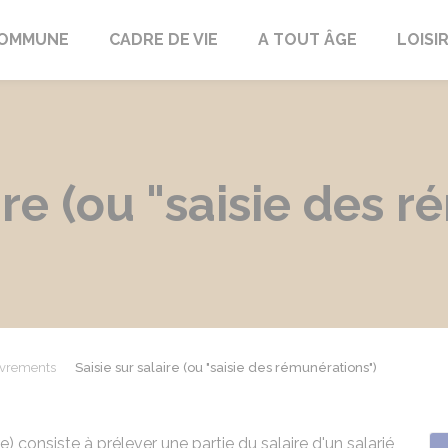
COMMUNE
CADRE DE VIE
A TOUT ÂGE
LOISI
ire (ou "saisie des 
ouvrements
Saisie sur salaire (ou "saisie des rémunérations")
e) consiste à prélever une partie du salaire d'un salarié,