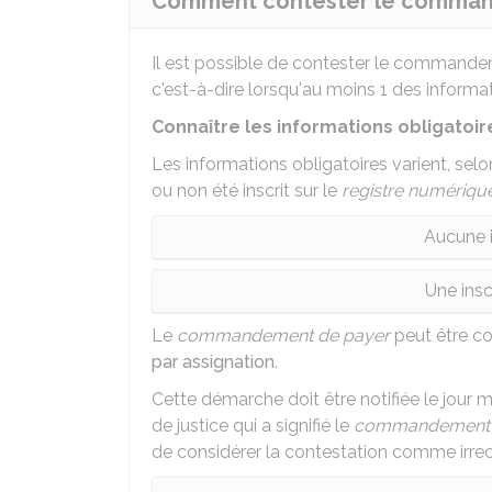
Comment contester le comman
Il est possible de contester le comman
c'est-à-dire lorsqu'au moins 1 des informa
Connaître les informations obligato
Les informations obligatoires varient, sel
ou non été inscrit sur le
registre numériqu
Aucune i
Une insc
Le
commandement de payer
peut être c
par assignation
.
Cette démarche doit être notifiée le jour 
de justice qui a signifié le
commandement 
de considérer la contestation comme irre