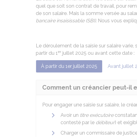
quel que soit son contrat de travail, pour rem
de son salaire. Mais la somme versée au sala
bancaire insaisissable (SBI)
. Nous vous expli
Le déroulement de la saisie sur salaire varie,
er
partir du 1
juillet 2025 ou avant cette date :
À partir du 1er juillet 2025
Avant juillet
Comment un créancier peut-il en
Pour engager une saisie sur salaire, le créa
Avoir un
titre exécutoire
constata
contesté par le
débiteur
) et exigi
Charger un commissaire de justice