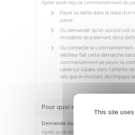
Après avoir reçu le
commandement de pa
Payer sa dette dans le délai d'un m
payer
Ou demander qu'un accord soit con
modalités de paiement de la dett
Ou contester le commandement d
débiteur fait cette démarche dans 
commandement de payer
, la co
saisie sur salaire, dans l'attente d
dès que le montant de l'impayé a
Pour quoi et comment recherch
This site uses
Demande du débiteur au commissaire
Après avoir reçu le commandement de pay