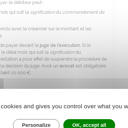
yer
, le débiteur peut :
ois qui suit la
signification
du
commandement de
clu avec le créancier sur le montant et les
e,
e payer devant le
juge de l'exécution
. Si le
le délai mois qui suit la
signification
du
ntestation a pour effet de suspendre la procédure de
e la décision du juge. Avoir un
avocat
est obligatoire
tteint
10 000 €
.
er un accord débiteur/créancier ?
 cookies and gives you control over what you w
 de justice
Personalize
OK, accept all
er, le
débiteur
peut choisir de rechercher un