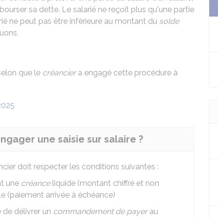
bourser sa dette. Le salarié ne reçoit plus qu'une partie
rié ne peut pas être inférieure au montant du
solde
quons.
 selon que le
créancier
a engagé cette procédure à
 2025
gager une saisie sur salaire ?
ncier doit respecter les conditions suivantes :
nt une
créance
liquide (montant chiffré et non
ble (paiement arrivée à échéance)
 de délivrer un
commandement de payer
au