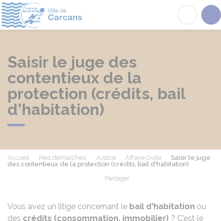
Carcans
Acc
Saisir le juge des
contentieux de la
protection (crédits, bail
d'habitation)
Accueil
Mes démarches
Justice
Affaire civile
Saisir le juge
des contentieux de la protection (crédits, bail d'habitation)
Partager
Partager sur Facebook
Partager sur X - Twit
Partager sur
Par
Vous avez un litige concernant le
bail d'habitation
ou
des
crédits (consommation, immobilier)
? C'est le