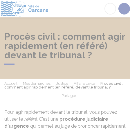
Carcans
Acc
Procès civil : comment agir
rapidement (en référé)
devant le tribunal ?
Accueil
Mes démarches
Justice
Affaire civile
Procès civil :
comment agir rapidement (en référé) devant le tribunal ?
Partager
Partager sur Facebook
Partager sur X - Twit
Partager sur
Par
Pour agir rapidement devant le tribunal, vous pouvez
utiliser le
référé
. C'est une
procédure judiciaire
d'urgence
qui permet au juge de prononcer rapidement