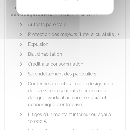
La représentation par un avocat n'est toutefois
pas obligatoire
dans les litiges suivants :
Autorité parentale
Protection des majeurs (tutelle, curatelle,...)
Expulsion
Bail d'habitation
Crédit à la consommation
Surendettement des particuliers
Contentieux électoral ou de désignation
de divers représentants (par exemple,
délégué syndical au
comité social et
économique d'entreprise
)
Litiges d'un montant inférieur ou égal à
10 000 €