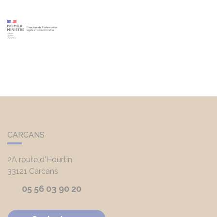
CARCANS
2A route d'Hourtin
33121
Carcans
05 56 03 90 20