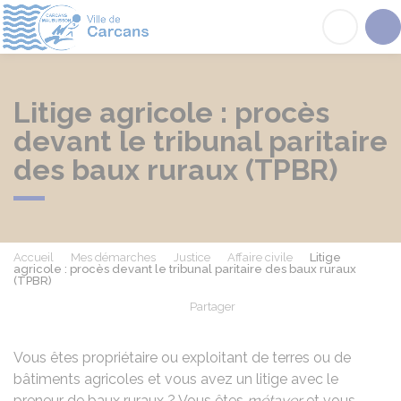
Carcans
Acc
Litige agricole : procès
devant le tribunal paritaire
des baux ruraux (TPBR)
Accueil
Mes démarches
Justice
Affaire civile
Litige
agricole : procès devant le tribunal paritaire des baux ruraux
(TPBR)
Partager
Partager sur Facebook
Partager sur X - Twit
Partager sur
Par
Vous êtes propriétaire ou exploitant de terres ou de
bâtiments agricoles et vous avez un litige avec le
preneur de baux ruraux ? Vous êtes
métayer
et vous