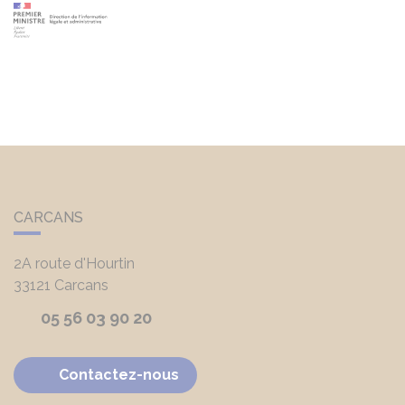
CARCANS
2A route d'Hourtin
33121
Carcans
05 56 03 90 20
Contactez-nous