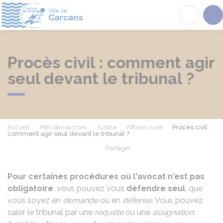
Carcans
Acc
Procès civil : comment agir
seul devant le tribunal ?
Accueil
Mes démarches
Justice
Affaire civile
Procès civil :
comment agir seul devant le tribunal ?
Partager
Partager sur Facebook
Partager sur X - Twit
Partager sur
Par
Pour certaines procédures où l'avocat n'est pas
obligatoire
, vous pouvez vous
défendre seul
, que
vous soyez en
demande
ou en
défense
. Vous pouvez
saisir le tribunal par une
requête
ou une
assignation
.