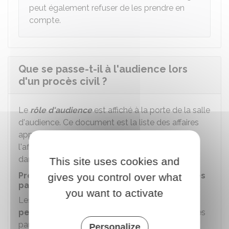
peut également refuser de les prendre en
compte.
Que se passe-t-il à l'audience lors
d'un procès civil ?
Le
rôle d'audience
est affiché à la porte de la salle
d'audience. Ce document est la liste des affaires
appelées à l'audience. Il permet de vérifier que
l'affaire qui concerne les parties se déroule bien
dans cette salle.
This site uses cookies and
Présence, assistance ou représentation des
gives you control over what
parties
you want to activate
Les parties peuvent être
présentes en
personne
à l'audience, éventuellement assistées
par un avocat.
Personalize