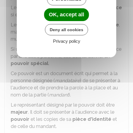
Les parties peuvent être
dispensées d'audience
OK, accept all
si elles en ont fait la demande.
Les parties peuvent être
absentes à l'audience
,
Deny all cookies
mais représentées par un avocat ou par un tiers
muni d'un écrit.
Privacy policy
Si une partie souhaite être représentée à l'audience
par une autre personne, elle doit lui donner un
pouvoir
spécial
.
Ce pouvoir est un document écrit qui permet à la
personne désignée (
mandataire
) de se présenter à
l'audience et de prendre la parole à la place et au
nom de la partie (
mandant
).
Le représentant désigné par le pouvoir doit être
majeur
. Il doit se présenter à l'audience avec le
pouvoir
et les copies de sa
pièce d'identité
et
de celle du mandant.