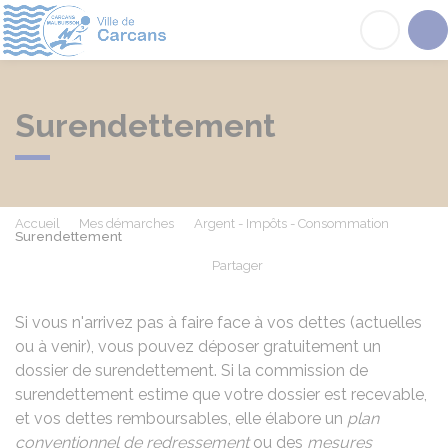
Carcans
Acc
Surendettement
Accueil
Mes démarches
Argent - Impôts - Consommation
Surendettement
Partager
Partager sur Facebook
Partager sur X - Twit
Partager sur
Par
Si vous n'arrivez pas à faire face à vos dettes (actuelles
ou à venir), vous pouvez déposer gratuitement un
dossier de surendettement. Si la commission de
surendettement estime que votre dossier est recevable,
et vos dettes remboursables, elle élabore un
plan
conventionnel de redressement
ou des
mesures