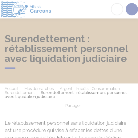
Carcans
Acc
Surendettement :
rétablissement personnel
avec liquidation judiciaire
Accueil
Mes démarches
Argent - Impôts - Consommation
Surendettement
Surendettement : rétablissement personnel
avec liquidation judiciaire
Partager
Partager sur Facebook
Partager sur X - Twit
Partager sur
Par
Le rétablissement personnel sans liquidation judiciaire
est une procédure qui vise à effacer les dettes d'une
personne surendettée. Elle est dite
avec liquidation