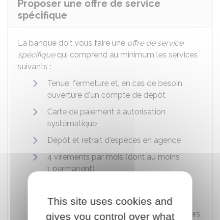
Proposer une offre de service
spécifique
La banque doit vous faire une
offre de service
spécifique
qui comprend au minimum les services
suivants :
Tenue, fermeture et, en cas de besoin,
ouverture d'un compte de dépôt
Carte de paiement à autorisation
systématique
Dépôt et retrait d'espèces en agence
4 virements par mois (dont au moins
1 permanent)
2 chèques de banque par mois
This site uses cookies and
Possibilité de consulter le compte à
distance et d'effectuer des opérations vers
gives you control over what