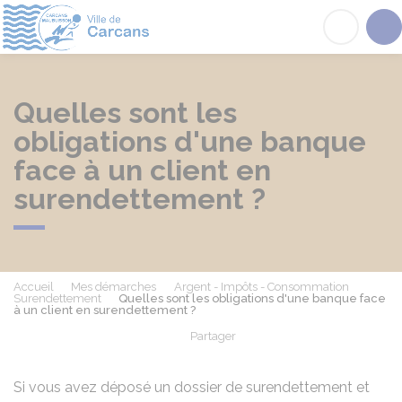
Carcans
Acc
Quelles sont les
obligations d'une banque
face à un client en
surendettement ?
Accueil
Mes démarches
Argent - Impôts - Consommation
Surendettement
Quelles sont les obligations d'une banque face
à un client en surendettement ?
Partager
Partager sur Facebook
Partager sur X - Twit
Partager sur
Par
Si vous avez déposé un dossier de surendettement et