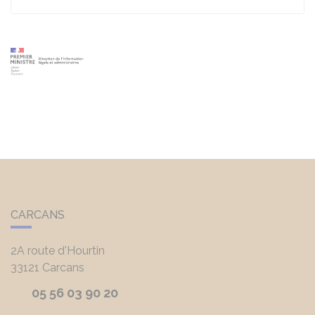
CARCANS
2A route d'Hourtin
33121
Carcans
05 56 03 90 20