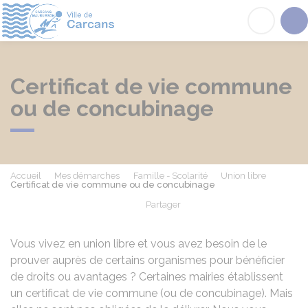
Carcans
Acc
Certificat de vie commune
ou de concubinage
Accueil
Mes démarches
Famille - Scolarité
Union libre
Certificat de vie commune ou de concubinage
Partager
Partager sur Facebook
Partager sur X - Twit
Partager sur
Par
Vous vivez en union libre et vous avez besoin de le
prouver auprès de certains organismes pour bénéficier
de droits ou avantages ? Certaines mairies établissent
un certificat de vie commune (ou de concubinage). Mais