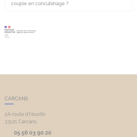
couple en concubinage ?
CARCANS
2A route d'Hourtin
33121
Carcans
05 56 03 90 20