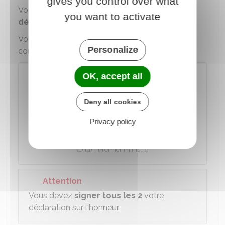
gives you control over what
Vous devez présenter aux organismes une
you want to activate
déclaration sur l'honneur
.
Vous pouvez rédiger votre déclaration de
Personalize
concubinage en utilisant un modèle :
OK, accept all
Rédiger sa déclaration de
concubinage
Deny all cookies
Accéder au Modèle de document
Privacy policy
Direction de l'information légale et administrative
(Dila) - Premier ministre
Attention
Vous devez
signer tous les 2
votre
déclaration sur l'honneur.