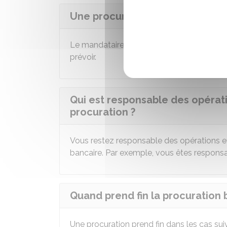
Une procuration bancaire est-e
Le mandataire n'est pas rémunéré pour sa 
prévoir.
Qui est responsable des opérat
procuration ?
Vous restez responsable des opérations e
bancaire. Par exemple, vous êtes respons
Quand prend fin la procuration 
Une procuration prend fin dans les cas suiv