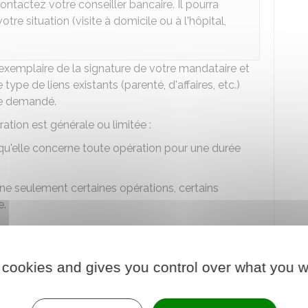
ntactez votre conseiller bancaire. Il pourra
re situation (visite à domicile ou à l'hôpital,
emplaire de la signature de votre mandataire et
e type de liens existants (parenté, d'affaires, etc.)
re demandé.
ration est générale ou limitée :
qu'elle concerne toute opération pour une durée
ne seulement certaines opérations, certains
e.
un même compte à plusieurs mandataires. Ces
 consulter entre elles, sauf si la procuration
 cookies and gives you control over what you w