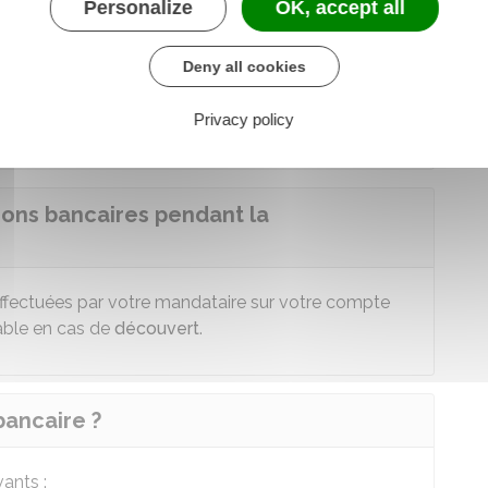
Personalize
OK, accept all
lle payante ?
Deny all cookies
prestation. Toutefois, une convention peut le
Privacy policy
ions bancaires pendant la
ffectuées par votre mandataire sur votre compte
able en cas de
découvert
.
bancaire ?
ants :