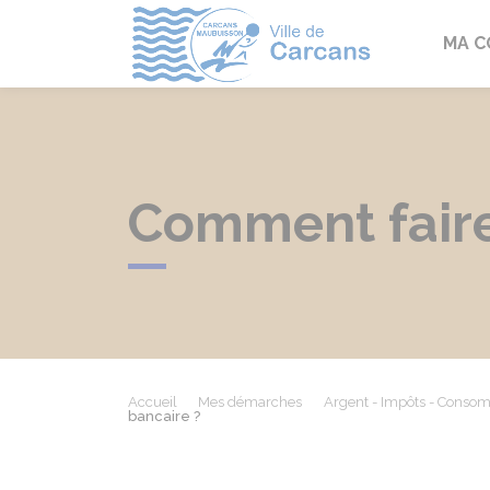
Carcans
MA 
Comment faire
Accueil
Mes démarches
Argent - Impôts - Conso
bancaire ?