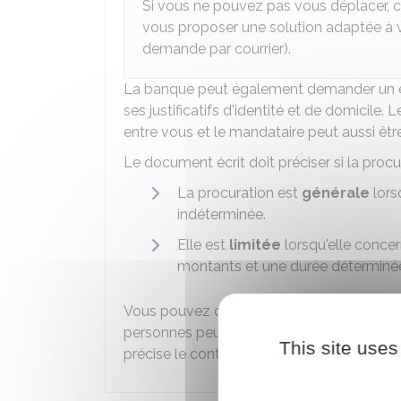
Si vous ne pouvez pas vous déplacer, co
vous proposer une solution adaptée à vot
demande par courrier).
La banque peut également demander un ex
ses justificatifs d'identité et de domicile. L
entre vous et le mandataire peut aussi êt
Le document écrit doit préciser si la procu
La procuration est
générale
lors
indéterminée.
Elle est
limitée
lorsqu'elle concer
montants et une durée déterminé
Vous pouvez donner une procuration sur 
personnes peuvent agir séparément, sans se
This site uses
précise le contraire.