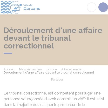
Carcans
Acc
Déroulement d'une affaire
devant le tribunal
correctionnel
Accueil
Mes démarches
Justice
Affaire pénale
Déroulement d'une affaire devant le tribunal correctionnel
Partager
Partager sur Facebook
Partager sur X - Twit
Partager sur
Par
Le tribunal correctionnel est compétent pour juger une
personne soupçonnée d'avoir commis un
délit
. Il est saisi
dans la majorité des cas par le procureur de la