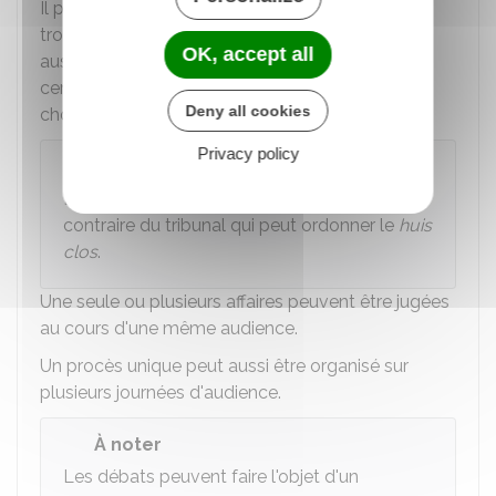
Il peut par exemple expulser une personne qui
trouble les débats y compris le prévenu. Il peut
OK, accept all
aussi interdire l'accès de la salle aux mineurs ou
certains d'entre eux si les débats risquent de les
Deny all cookies
choquer.
Privacy policy
Rappel
L'audience est publique sauf décision
contraire du tribunal qui peut ordonner le
huis
clos
.
Une seule ou plusieurs affaires peuvent être jugées
au cours d'une même audience.
Un procès unique peut aussi être organisé sur
plusieurs journées d'audience.
À noter
Les débats peuvent faire l'objet d'un