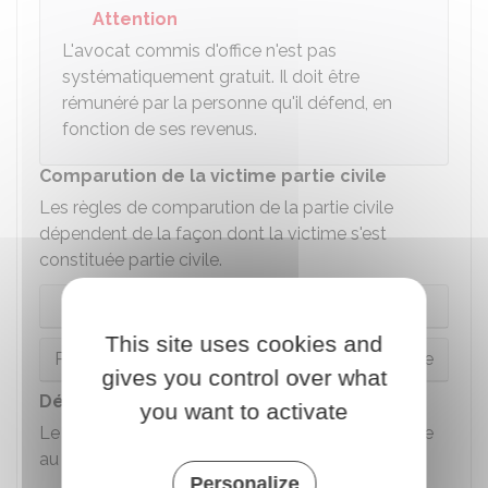
Attention
L'avocat commis d'office n'est pas
systématiquement gratuit. Il doit être
rémunéré par la personne qu'il défend, en
fonction de ses revenus.
Comparution de la victime partie civile
Les règles de comparution de la partie civile
dépendent de la façon dont la victime s'est
constituée partie civile.
Partie civile constituée par écrit
This site uses cookies and
Partie civile constituée par déclaration au greffe
gives you control over what
Déroulement des débats
you want to activate
Le président du tribunal mène les débats et veille
au bon déroulement de l'audience.
Personalize