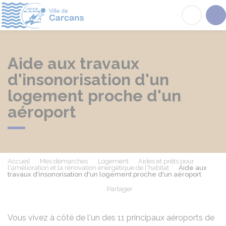
Carcans
Acc
Aide aux travaux
d'insonorisation d'un
logement proche d'un
aéroport
Accueil
Mes démarches
Logement
Aides et prêts pour
l'amélioration et la rénovation énergétique de l'habitat
Aide aux
travaux d'insonorisation d'un logement proche d'un aéroport
Partager
Partager sur Facebook
Partager sur X - Twit
Partager sur
Par
Vous vivez à côté de l'un des 11 principaux aéroports de