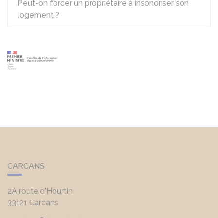
Peut-on forcer un propriétaire à insonoriser son
logement ?
CARCANS
2A route d'Hourtin
33121
Carcans