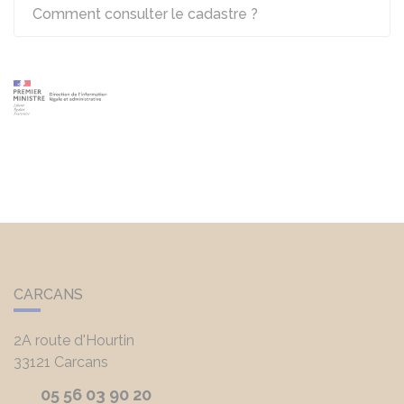
Comment consulter le cadastre ?
CARCANS
2A route d'Hourtin
33121
Carcans
05 56 03 90 20