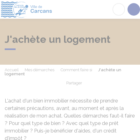
Carcans
Acc
J'achète un logement
Accueil
Mes démarches
Comment faire si
J'achète un
logement
Partager
Partager sur Facebook
Partager sur X - Twit
Partager sur
Par
L'achat d'un bien immobilier nécessite de prendre
certaines précautions, avant, au moment et après la
réalisation de mon achat. Quelles démarches faut-il faire
? Pour quel type de bien ? Avec quel type de prêt
immobilier ? Puis-je bénéficier d'aides, d'un crédit
d'impôt ?