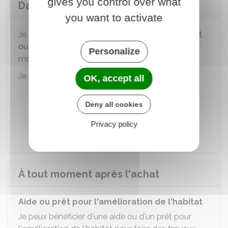
gives you control over what
Dans les 6 mois qui suivent l'achat
you want to activate
Je peux demander le
déblocage anticipé de tout
ou partie de mon épargne salariale
, dans les 6
Personalize
mois de la vente.
Je dois me renseigner auprès :
OK, accept all
de mon entreprise
Deny all cookies
ou de l'organisme gestionnaire pour le
compte de mon entreprise
Privacy policy
À tout moment après l'achat
Aide ou prêt pour l'amélioration de l'habitat
Je peux bénéficier d'une aide ou d'un prêt pour