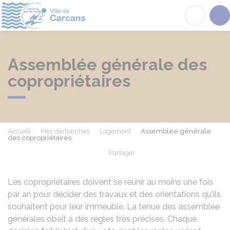
Carcans
Acc
Assemblée générale des
copropriétaires
Accueil
Mes démarches
Logement
Assemblée générale
des copropriétaires
Partager
Partager sur Facebook
Partager sur X - Twit
Partager sur
Par
Les copropriétaires doivent se réunir au moins une fois
par an pour décider des travaux et des orientations qu'ils
souhaitent pour leur immeuble. La tenue des assemblée
générales obéit à des règles très précises. Chaque