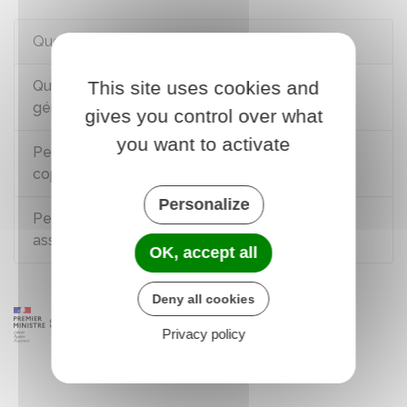
Questions ? Réponses !
Quelles sont les règles de vote en assemblée
This site uses cookies and
générale de copropriété ?
gives you control over what
you want to activate
Peut-on changer l'affectation d'un lot de
copropriété ?
Personalize
Peut-on contester une décision prise en
assemblée générale des copropriétaires ?
OK, accept all
Deny all cookies
Privacy policy