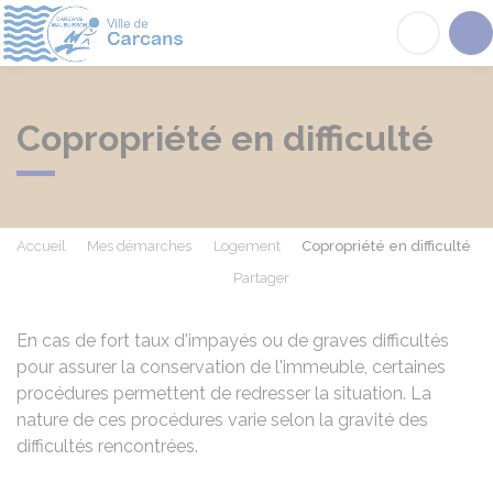
Carcans
Acc
Copropriété en difficulté
Accueil
Mes démarches
Logement
Copropriété en difficulté
Partager
Partager sur Facebook
Partager sur X - Twit
Partager sur
Par
En cas de fort taux d'impayés ou de graves difficultés
pour assurer la conservation de l'immeuble, certaines
procédures permettent de redresser la situation. La
nature de ces procédures varie selon la gravité des
difficultés rencontrées.