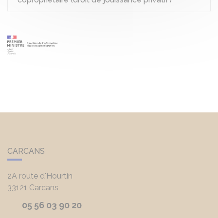
CARCANS
2A route d'Hourtin
33121
Carcans
05 56 03 90 20