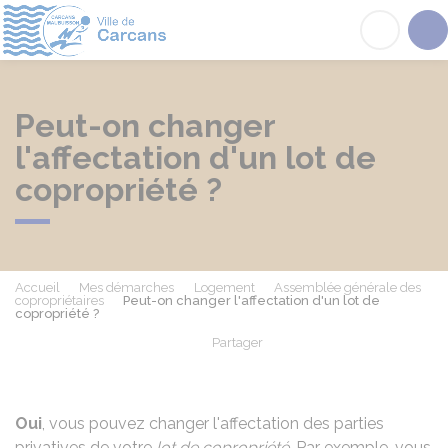
Carcans
Acc
Peut-on changer
l'affectation d'un lot de
copropriété ?
Accueil
Mes démarches
Logement
Assemblée générale des
copropriétaires
Peut-on changer l'affectation d'un lot de
copropriété ?
Partager
Partager sur Facebook
Partager sur X - Twit
Partager sur
Par
Oui
, vous pouvez changer l'affectation des
parties
privatives
de votre
lot de copropriété
. Par exemple, vous