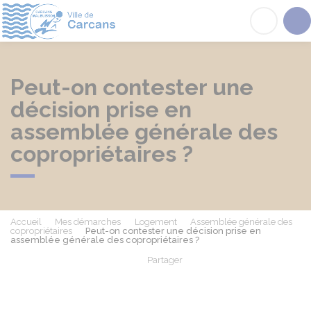
Carcans
Acc
Peut-on contester une
décision prise en
assemblée générale des
copropriétaires ?
Accueil
Mes démarches
Logement
Assemblée générale des
copropriétaires
Peut-on contester une décision prise en
assemblée générale des copropriétaires ?
Partager
Partager sur Facebook
Partager sur X - Twit
Partager sur
Par