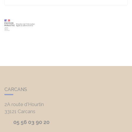
CARCANS
2A route d'Hourtin
33121
Carcans
05 56 03 90 20