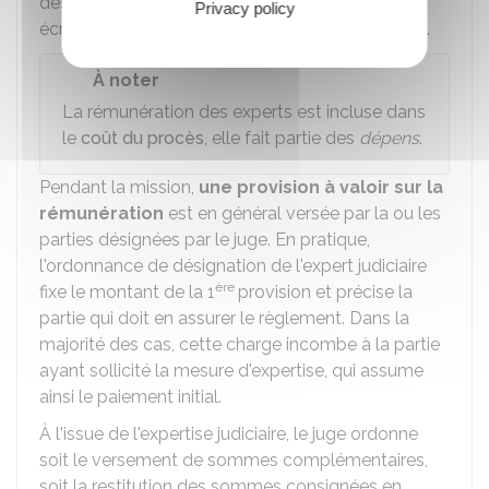
des éléments du dossier et des observations
Privacy policy
écrites éventuellement formulées par les parties.
À noter
La rémunération des experts est incluse dans
le
coût du procès
, elle fait partie des
dépens
.
Pendant la mission,
une provision à valoir sur la
rémunération
est en général versée par la ou les
parties désignées par le juge. En pratique,
l'ordonnance de désignation de l'expert judiciaire
ère
fixe le montant de la 1
provision et précise la
partie qui doit en assurer le règlement. Dans la
majorité des cas, cette charge incombe à la partie
ayant sollicité la mesure d'expertise, qui assume
ainsi le paiement initial.
À l'issue de l'expertise judiciaire, le juge ordonne
soit le versement de sommes complémentaires,
soit la restitution des sommes consignées en