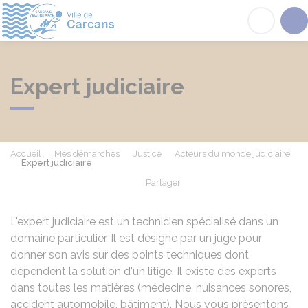
Carcans
Acc
Expert judiciaire
Accueil
Mes démarches
Justice
Acteurs du monde judiciaire
Expert judiciaire
Partager
Partager sur Facebook
Partager sur X - Twit
Partager sur
Par
L'expert judiciaire est un technicien spécialisé dans un
domaine particulier. Il est désigné par un juge pour
donner son avis sur des points techniques dont
dépendent la solution d'un litige. Il existe des experts
dans toutes les matières (médecine, nuisances sonores,
accident automobile, bâtiment). Nous vous présentons