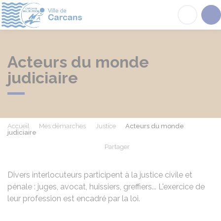
Carcans
Acc
Acteurs du monde
judiciaire
Accueil
Mes démarches
Justice
Acteurs du monde
judiciaire
Partager
Partager sur Facebook
Partager sur X - Twit
Partager sur
Par
Divers interlocuteurs participent à la justice civile et
pénale : juges, avocat, huissiers, greffiers... L'exercice de
leur profession est encadré par la loi.