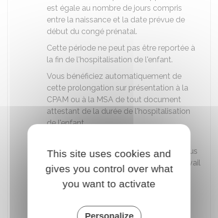
est égale au nombre de jours compris
entre la naissance et la date prévue de
début du congé prénatal.
Cette période ne peut pas être reportée à
la fin de l'hospitalisation de l'enfant.
Vous bénéficiez automatiquement de
cette prolongation sur présentation à la
CPAM
ou à la
MSA
de tout document
attestant de la durée de l'hospitalisation
de l'enfant.
Si l'enfant reste hospitalisé plus de
6 semaines suivant sa naissance
, vous
This site uses cookies and
pouvez demander à reprendre votre travail
gives you control over what
et à reporter la période de congé
you want to activate
postnatal non utilisée à la fin de
l'hospitalisation de l'enfant.
Votre demande doit indiquer la date
Personalize