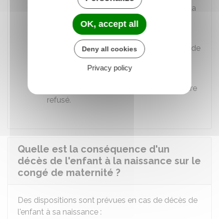
d'interruption du congé de maternité et la
durée du congé faisant l'objet du report.
OK, accept all
Elle doit être accompagnée des
documents justifiant de l'hospitalisation de
Deny all cookies
l'enfant et adressée à la
CPAM
ou à la
Privacy policy
MSA
.
Ce report de congé ne peut pas vous être
refusé.
Quelle est la conséquence d'un
décès de l'enfant à la naissance sur le
congé de maternité ?
Des dispositions sont prévues en cas de décès de
l'enfant à sa naissance :