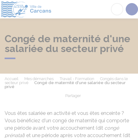
Carcans
Acc
Congé de maternité d'une
salariée du secteur privé
Accueil
Mes démarches
Travail - Formation
Congés dans le
secteur privé
Congé de maternité d'une salariée du secteur
privé
Partager
Partager sur Facebook
Partager sur X - Twit
Partager sur
Par
Vous êtes salariée en activité et vous êtes enceinte ?
Vous bénéficiez d'un congé de maternité qui comporte
une période avant votre accouchement (dit
congé
prénatal
) et une période après votre accouchement (dit