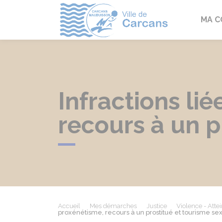
Carcans
MA 
Infractions lié
recours à un p
Accueil
Mes démarches
Justice
Violence - Attein
proxénétisme, recours à un prostitué et tourisme se