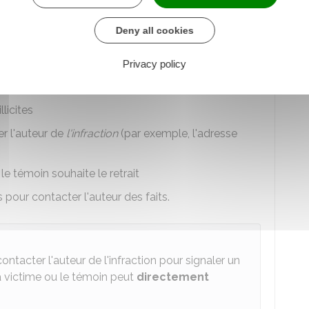
Deny all cookies
ons suivantes :
 signalement
Privacy policy
 se sont déroulés
licites
er l'auteur de
l'infraction
(par exemple, l'adresse
le témoin souhaite le retrait
pour contacter l'auteur des faits.
contacter l'auteur de l'infraction pour signaler un
 La victime ou le témoin peut
directement