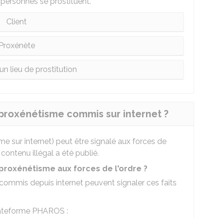
personnes se prostituent.
Client
Proxénète
un lieu de prostitution
proxénétisme commis sur internet ?
 sur internet) peut être signalé aux forces de
e contenu illégal a été publié.
proxénétisme aux forces de l'ordre ?
commis depuis internet peuvent signaler ces faits
plateforme PHAROS :