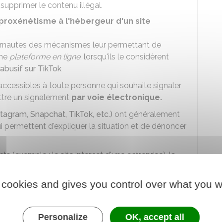
upprimer le contenu illégal.
proxénétisme à l'hébergeur d'un site
ernautes des mécanismes leur permettant de
une
plateforme en ligne
, lorsqu'ils le considèrent
busif sur TikTok
ccessibles à toute personne qui souhaite signaler
ettre un signalement
par voie électronique.
stagram
, Snapchat
, TikTok, etc.)
ont généralement
permettent d'expliquer la situation et de dénoncer
ts (exemple : le site internet d'une entreprise), la
t doit rechercher les coordonnées de l'hébergeur
 cookies and gives you control over what you w
de l'hébergeur se trouvent dans les mentions
Personalize
OK, accept all