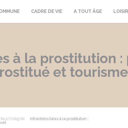
COMMUNE
CADRE DE VIE
A TOUT ÂGE
LOISI
es à la prostitution 
rostitué et tourisme
te à l'intégrité
Infractions liées à la prostitution :
xuel