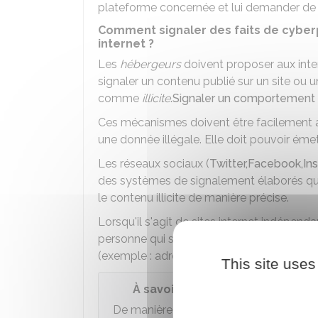
plateforme concernée et lui demander de s
Comment signaler des faits de cyber
internet ?
Les
hébergeurs
doivent proposer aux int
signaler un contenu publié sur un site ou 
comme
illicite
.
Signaler un comportement a
Ces mécanismes doivent être facilement a
une donnée illégale. Elle doit pouvoir ém
Les réseaux sociaux (
Twitter,
Facebook
,
In
des systèmes de signalement élaborés qui 
le contenu illicite de manière précise.
Lorsqu'il s'agit de sites internet indépendan
personne qui souhaite faire un signalemen
(exemple : adresse mail).
This site uses
À savoir
De manière générale, les coordonnées 