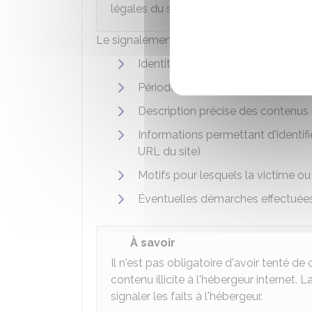
légales du site internet.
Le signalement doit contenir les informati
Identité de la personne qui fait le
Période pendant laquelle les faits
Description précise des contenus il
Informations permettant d'identifi
URL du site)
Motifs pour lesquels la victime ou 
Éventuelles démarches effectuées 
À savoir
Il n'est pas obligatoire d'avoir tenté de 
contenu illicite à l'hébergeur internet.
signaler les faits à l'hébergeur.